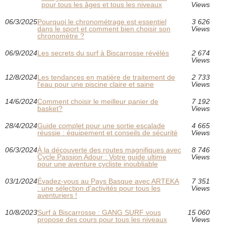
pour tous les âges et tous les niveaux
Views
06/3/2025
Pourquoi le chronométrage est essentiel
3 626
dans le sport et comment bien choisir son
Views
chronomètre ?
06/9/2024
Les secrets du surf à Biscarrosse révélés
2 674
Views
12/8/2024
Les tendances en matière de traitement de
2 733
l'eau pour une piscine claire et saine
Views
14/6/2024
Comment choisir le meilleur panier de
7 192
basket?
Views
28/4/2024
Guide complet pour une sortie escalade
4 665
réussie : équipement et conseils de sécurité
Views
06/3/2024
À la découverte des routes magnifiques avec
8 746
Cycle Passion Adour : Votre guide ultime
Views
pour une aventure cycliste inoubliable
03/1/2024
Évadez-vous au Pays Basque avec ARTEKA
7 351
: une sélection d'activités pour tous les
Views
aventuriers !
10/8/2023
Surf à Biscarrosse : GANG SURF vous
15 060
propose des cours pour tous les niveaux
Views