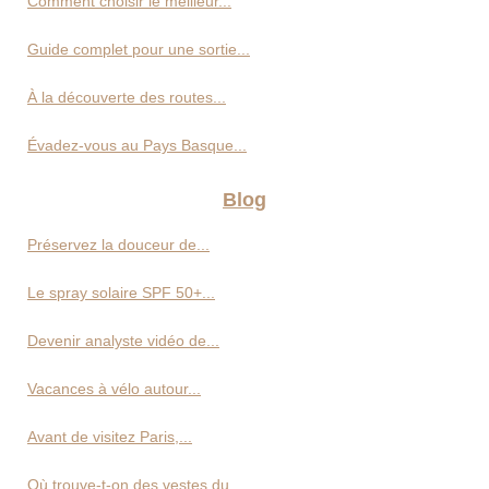
Comment choisir le meilleur...
Guide complet pour une sortie...
À la découverte des routes...
Évadez-vous au Pays Basque...
Blog
Préservez la douceur de...
Le spray solaire SPF 50+...
Devenir analyste vidéo de...
Vacances à vélo autour...
Avant de visitez Paris,...
Où trouve-t-on des vestes du...