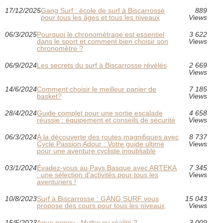
17/12/2025
Gang Surf : école de surf à Biscarrosse
889
pour tous les âges et tous les niveaux
Views
06/3/2025
Pourquoi le chronométrage est essentiel
3 622
dans le sport et comment bien choisir son
Views
chronomètre ?
06/9/2024
Les secrets du surf à Biscarrosse révélés
2 669
Views
14/6/2024
Comment choisir le meilleur panier de
7 185
basket?
Views
28/4/2024
Guide complet pour une sortie escalade
4 658
réussie : équipement et conseils de sécurité
Views
06/3/2024
À la découverte des routes magnifiques avec
8 737
Cycle Passion Adour : Votre guide ultime
Views
pour une aventure cycliste inoubliable
03/1/2024
Évadez-vous au Pays Basque avec ARTEKA
7 345
: une sélection d'activités pour tous les
Views
aventuriers !
10/8/2023
Surf à Biscarrosse : GANG SURF vous
15 043
propose des cours pour tous les niveaux
Views
15/5/2023
Aqua poney : Mythe ou réalité ?
3 009