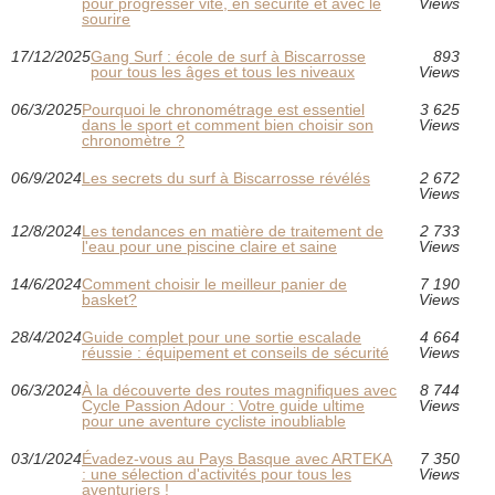
pour progresser vite, en sécurité et avec le
Views
sourire
17/12/2025
Gang Surf : école de surf à Biscarrosse
893
pour tous les âges et tous les niveaux
Views
06/3/2025
Pourquoi le chronométrage est essentiel
3 625
dans le sport et comment bien choisir son
Views
chronomètre ?
06/9/2024
Les secrets du surf à Biscarrosse révélés
2 672
Views
12/8/2024
Les tendances en matière de traitement de
2 733
l'eau pour une piscine claire et saine
Views
14/6/2024
Comment choisir le meilleur panier de
7 190
basket?
Views
28/4/2024
Guide complet pour une sortie escalade
4 664
réussie : équipement et conseils de sécurité
Views
06/3/2024
À la découverte des routes magnifiques avec
8 744
Cycle Passion Adour : Votre guide ultime
Views
pour une aventure cycliste inoubliable
03/1/2024
Évadez-vous au Pays Basque avec ARTEKA
7 350
: une sélection d'activités pour tous les
Views
aventuriers !