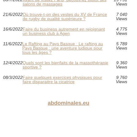
salons de massages
Views
21/6/2022
Où trouve-t-on des vestes du XV de France
7 040
de rugby de qualité supérieure ?
Views
16/6/2022
Faire du business autrement en rejoignant
4 775
un business club à Agen
Views
11/6/2022
Le Rafting au Pays Basque : Le rafting au
5 789
Pays Basque : une aventure ludique pour
Views
tous les âges ?
12/4/2022
Quels sont les bienfaits de la massothérapie
9 360
sportive ?
Views
08/3/2022
Faire quelques exercices physiques pour
9 760
faire disparaitre la cicatrice
Views
abdominales.eu