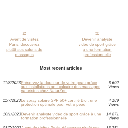
Avant de visitez
Devenir analyste
Paris, découvrez
vidéo de sport grâce
plutôt ses salons de
à une formation
massages
professionnelle
Most recent articles
11/8/2023
Préservez la douceur de votre peau grâce
6 602
aux installations anti-calcaire des massages
Views
naturistes chez NaturZen
11/7/2023
Le spray solaire SPF 50+ certifié Bio : une
4 189
protection optimale pour votre peau
Views
10/1/2023
Devenir analyste vidéo de sport grâce à une
14 871
formation professionnelle
Views
08/7/2022
Avant de visitez Paris, découvrez plutôt ses
13 751