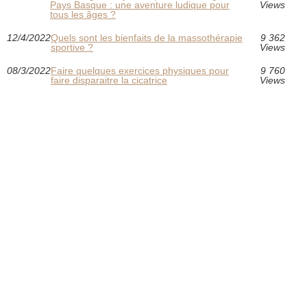
Pays Basque : une aventure ludique pour
Views
tous les âges ?
12/4/2022
Quels sont les bienfaits de la massothérapie
9 362
sportive ?
Views
08/3/2022
Faire quelques exercices physiques pour
9 760
faire disparaitre la cicatrice
Views